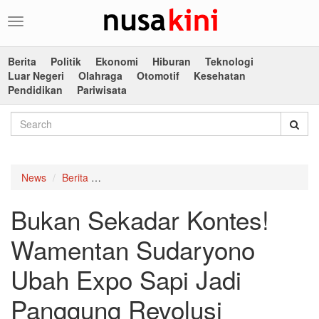
Toggle
navigation
Berita
Politik
Ekonomi
Hiburan
Teknologi
Luar Negeri
Olahraga
Otomotif
Kesehatan
Pendidikan
Pariwisata
News
Berita
Bukan Sekadar Kontes! Wamentan Sudaryono U
Bukan Sekadar Kontes!
Wamentan Sudaryono
Ubah Expo Sapi Jadi
Panggung Revolusi