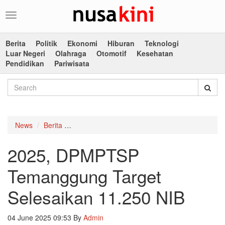
Toggle
navigation
Berita
Politik
Ekonomi
Hiburan
Teknologi
Luar Negeri
Olahraga
Otomotif
Kesehatan
Pendidikan
Pariwisata
News
Berita
2025, DPMPTSP Temanggung Target Selesaika
2025, DPMPTSP
Temanggung Target
Selesaikan 11.250 NIB
04 June 2025 09:53
By
Admin