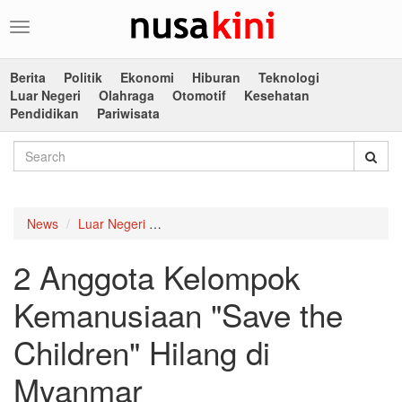
Toggle
navigation
Berita
Politik
Ekonomi
Hiburan
Teknologi
Luar Negeri
Olahraga
Otomotif
Kesehatan
Pendidikan
Pariwisata
News
Luar Negeri
2 Anggota Kelompok Kemanusiaan "Save 
2 Anggota Kelompok
Kemanusiaan "Save the
Children" Hilang di
Myanmar