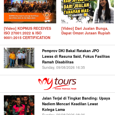
[Video] KOPNUS RECEIVES
[Video] Dari Jualan Bunga,
ISO 27001:2022 & ISO
Dapat Omzet Jutaan Rupiah
9001:2015 CERTIFICATION
Pemprov DKI Bakal Ratakan JPO
Lawas di Rasuna Said, Fokus Fasilitas
Ramah Disabilitas
Sunday, 09/08/2026 16:35
Jalan Terjal di Tingkat Banding: Upaya
Nadiem Mencari Keadilan Lewat
Kolega Lama
Sunday, 09/08/2026 08:36