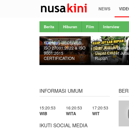
NEWS
VIDE
Berita
Hiburan
Film
Interview
KOPNUS RECEIVES
ISO 27001:2022 & ISO
Dari Jualan Bunga
9001:2015
Dapat Omzet Juta
CERTIFICATION
Rupiah
INFORMASI UMUM
BER
15:20:54
16:20:54
17:20:54
WIB
WITA
WIT
IKUTI SOCIAL MEDIA