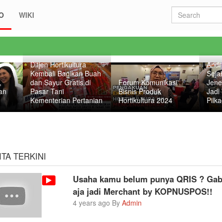
O
WIKI
Ditjen Hortikultura
Andr
Kembali Bagikan Buah
Seja
,
dan Sayur Gratis di
Forum Komunikasi
Jene
an
Pasar Tani
Bisnis Produk
Jadi
Kementerian Pertanian
Hortikultura 2024
Pilk
ITA TERKINI
Usaha kamu belum punya QRIS ? Ga
aja jadi Merchant by KOPNUSPOS!!
4 years ago By
Admin