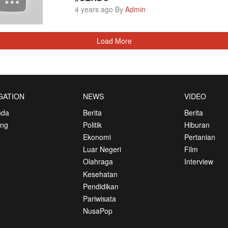
4 years ago By
Admin
Load More
GATION
NEWS
VIDEO
nda
Berita
Berita
ang
Politik
Hiburan
Ekonomi
Pertanian
Luar Negeri
Film
Olahraga
Interview
Kesehatan
Pendidikan
Pariwisata
NusaPop