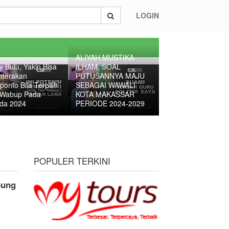
LOGIN
ALIYAH MUSTIKA
y Bulu, Yakin Bisa
ILHAM, SOAL
hterakan
PUTUSANNYA MAJU
ponto Bila Terpilih
SEBAGAI WAWALI
 Wabup Pada
KOTA MAKASSAR
ada 2024
PERIODE 2024-2029
POPULER TERKINI
bung