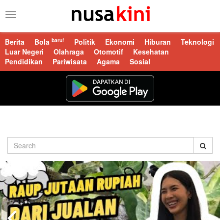
Toggle
navigation
baru!
Berita
Bola
Politik
Ekonomi
Hiburan
Teknologi
Luar Negeri
Olahraga
Otomotif
Kesehatan
Pendidikan
Pariwisata
Agama
Sosial