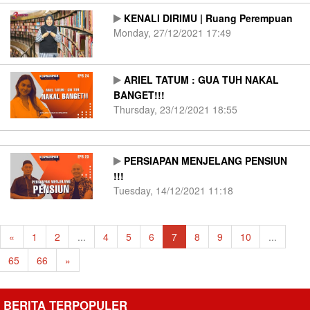
KENALI DIRIMU | Ruang Perempuan
Monday, 27/12/2021 17:49
ARIEL TATUM : GUA TUH NAKAL
BANGET!!!
Thursday, 23/12/2021 18:55
PERSIAPAN MENJELANG PENSIUN
!!!
Tuesday, 14/12/2021 11:18
«
1
2
...
4
5
6
7
8
9
10
...
65
66
»
BERITA TERPOPULER