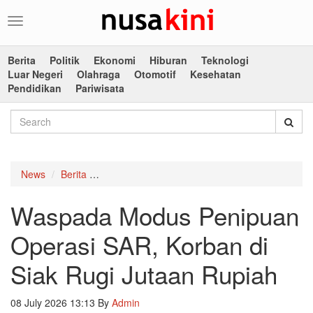
Toggle
navigation
Berita
Politik
Ekonomi
Hiburan
Teknologi
Luar Negeri
Olahraga
Otomotif
Kesehatan
Pendidikan
Pariwisata
News
Berita
Waspada Modus Penipuan Operasi SAR, Korban
Waspada Modus Penipuan
Operasi SAR, Korban di
Siak Rugi Jutaan Rupiah
08 July 2026 13:13
By
Admin