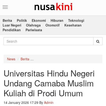
Toggle
navigation
Berita
Politik
Ekonomi
Hiburan
Teknologi
Luar Negeri
Olahraga
Otomotif
Kesehatan
Pendidikan
Pariwisata
News
Berita
Universitas Hindu Negeri Undang Camaba Musl
Universitas Hindu Negeri
Undang Camaba Muslim
Kuliah di Prodi Umum
14 January 2026 17:29
By
Admin