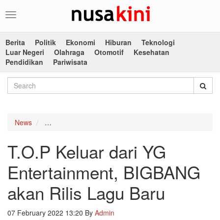
Toggle
navigation
Berita
Politik
Ekonomi
Hiburan
Teknologi
Luar Negeri
Olahraga
Otomotif
Kesehatan
Pendidikan
Pariwisata
News
T.O.P Keluar dari YG Entertainment, BIGBANG akan R
T.O.P Keluar dari YG
Entertainment, BIGBANG
akan Rilis Lagu Baru
07 February 2022 13:20
By
Admin