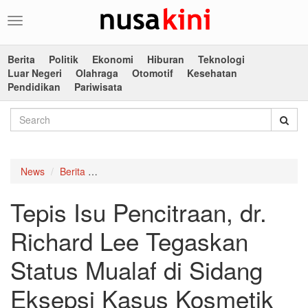
Toggle
navigation
Berita
Politik
Ekonomi
Hiburan
Teknologi
Luar Negeri
Olahraga
Otomotif
Kesehatan
Pendidikan
Pariwisata
News
Berita
Tepis Isu Pencitraan, dr. Richard Lee Tegaska
Tepis Isu Pencitraan, dr.
Richard Lee Tegaskan
Status Mualaf di Sidang
Eksepsi Kasus Kosmetik