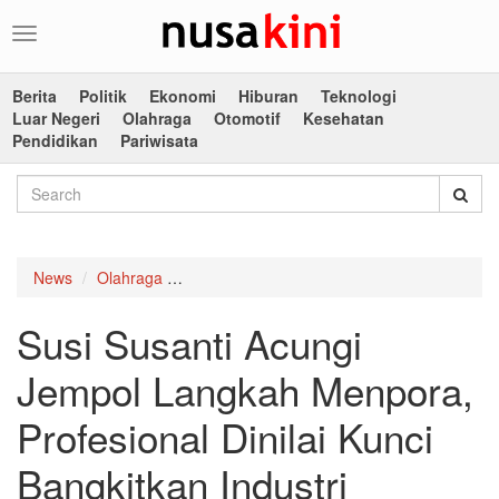
Toggle
navigation
Berita
Politik
Ekonomi
Hiburan
Teknologi
Luar Negeri
Olahraga
Otomotif
Kesehatan
Pendidikan
Pariwisata
News
Olahraga
Susi Susanti Acungi Jempol Langkah Menpora
Susi Susanti Acungi
Jempol Langkah Menpora,
Profesional Dinilai Kunci
Bangkitkan Industri