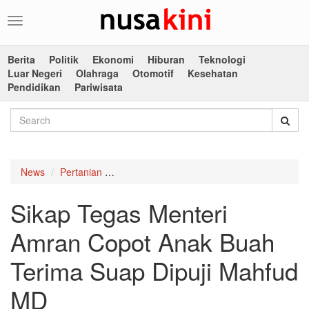
Toggle
navigation
Berita
Politik
Ekonomi
Hiburan
Teknologi
Luar Negeri
Olahraga
Otomotif
Kesehatan
Pendidikan
Pariwisata
News
Pertanian
Sikap Tegas Menteri Amran Copot Anak Bu
Sikap Tegas Menteri
Amran Copot Anak Buah
Terima Suap Dipuji Mahfud
MD