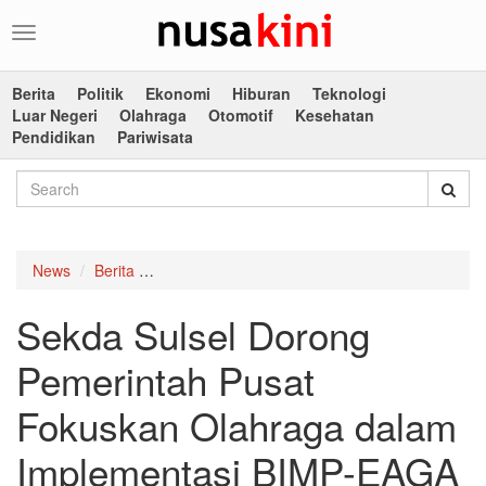
Toggle
navigation
Berita
Politik
Ekonomi
Hiburan
Teknologi
Luar Negeri
Olahraga
Otomotif
Kesehatan
Pendidikan
Pariwisata
News
Berita
Sekda Sulsel Dorong Pemerintah Pusat Fokus
Sekda Sulsel Dorong
Pemerintah Pusat
Fokuskan Olahraga dalam
Implementasi BIMP-EAGA