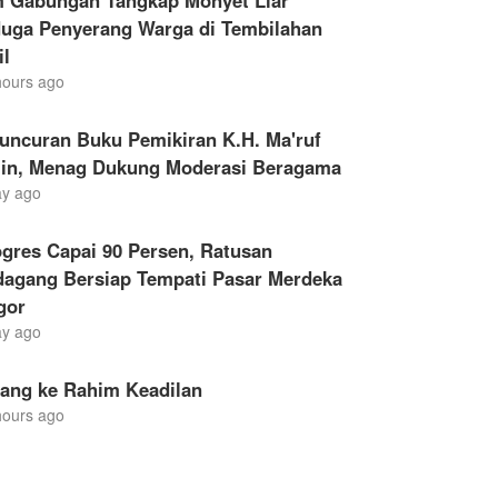
m Gabungan Tangkap Monyet Liar
duga Penyerang Warga di Tembilahan
il
hours ago
uncuran Buku Pemikiran K.H. Ma'ruf
in, Menag Dukung Moderasi Beragama
ay ago
gres Capai 90 Persen, Ratusan
dagang Bersiap Tempati Pasar Merdeka
gor
ay ago
lang ke Rahim Keadilan
hours ago