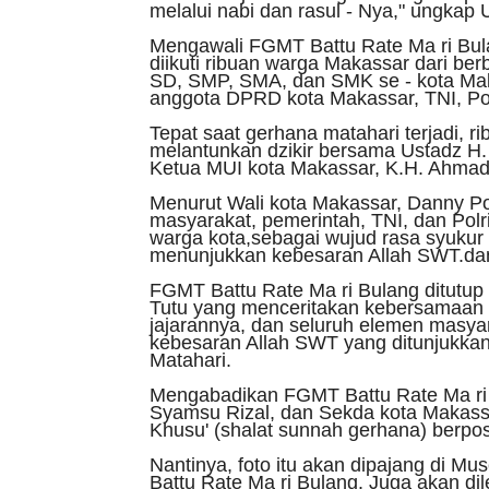
melalui nabi dan rasul - Nya," ungkap 
Mengawali FGMT Battu Rate Ma ri Bul
diikuti ribuan warga Makassar dari be
SD, SMP, SMA, dan SMK se - kota Ma
anggota DPRD kota Makassar, TNI, Pol
Tepat saat gerhana matahari terjadi, r
melantunkan dzikir bersama Ustadz H. 
Ketua MUI kota Makassar, K.H. Ahma
Menurut Wali kota Makassar, Danny P
masyarakat, pemerintah, TNI, dan Pol
warga kota,sebagai wujud rasa syukur 
menunjukkan kebesaran Allah SWT.dan 
FGMT Battu Rate Ma ri Bulang ditutup d
Tutu yang menceritakan kebersamaan
jajarannya, dan seluruh elemen masya
kebesaran Allah SWT yang ditunjukka
Matahari.
Mengabadikan FGMT Battu Rate Ma ri
Syamsu Rizal, dan Sekda kota Makassar
Khusu' (shalat sunnah gerhana) berpos
Nantinya, foto itu akan dipajang di
Battu Rate Ma ri Bulang. Juga akan dil