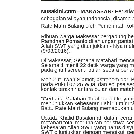
Nusakini.com
–
MAKASSAR-
Peristiw
sebagaian wilayah Indonesia, disambut
Rate Ma ri Bulang oleh Pemerintah ko
Ribuan warga Makassar bergabung b
Ramdhan Pomanto di anjungan pantai 
Allah SWT yang ditunjukkan - Nya mela
(9/03/2016).
Di Makassar, Gerhana Matahari mencap
Selama 1 menit 22 detik warga yang m
pada giant screen, bulan secara perla
Menurut Irwan Slamet, astronom dari 
pada Pukul 07.26 Wita, dan eclipse se
kontak terakhir antara bulan dan matah
"Gerhana Matahari Total pada titik yang
menunjukkan kebesaran Ilahi," tutur I
Battu Rate Ma ri Bulang memadukan uns
Ustadz Khalid Basalamah dalam cera
matahari total merupakan peristiwa s
kebesaran Allah SWT yang harus disyu
SWT ditunjukkan dengan mengikuti per