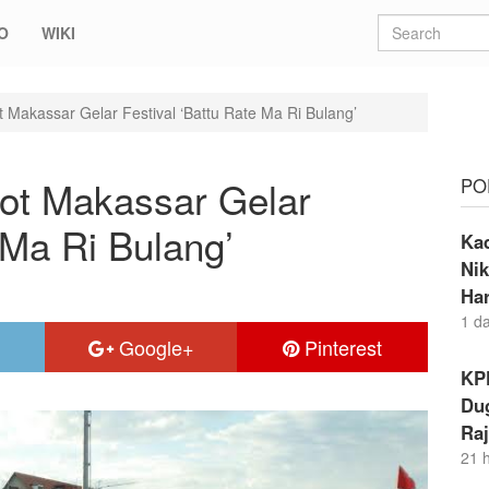
O
WIKI
akassar Gelar Festival ‘Battu Rate Ma Ri Bulang’
t Makassar Gelar
PO
 Ma Ri Bulang’
Ka
Nik
Ha
1 d
Google+
Pinterest
KP
Dug
Raj
21 