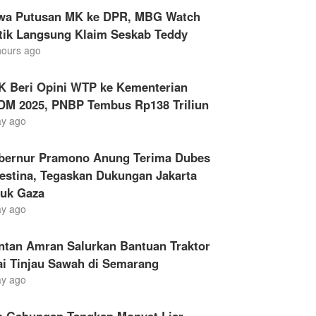
wa Putusan MK ke DPR, MBG Watch
itik Langsung Klaim Seskab Teddy
hours ago
K Beri Opini WTP ke Kementerian
DM 2025, PNBP Tembus Rp138 Triliun
ay ago
bernur Pramono Anung Terima Dubes
estina, Tegaskan Dukungan Jakarta
tuk Gaza
ay ago
ntan Amran Salurkan Bantuan Traktor
ai Tinjau Sawah di Semarang
ay ago