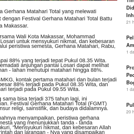
Ti
Di
a Gerhana Matahari Total yang melewati
Inh
 dengan Festival Gerhana Matahari Total Battu
21 
ta Makassar.
ersama Wali Kota Makassar, Mohammad
Pel
Losari untuk mensyukuri nikmat, dan kebesaran
Am
lui peristiwa semesta, Gerhana Matahari, Rabu,
1 d
ai 88% yang terjadi tepat Pukul 08.35 Wita.
emadati anjungan pantai Losari dapat melihat
Pro
han - lahan menutupi matahari hingga 88%.
Pe
BMKG, kontak pertama matahari dan bulan terjadi
Bo
besar 88% terjadi pada Pukul 08.35 Wita, dan
ari terjadi pada Pukul 09.55 Wita.
1 d
 sama bisa terjadi 375 tahun lagi, ini
rwan. Festival Gerhana Matahari Total (FGMT)
Pu
ur religi, sainstifik, dan budaya didalamnya.
20 
mahnya menyampaikan, peristiwa gerhana
emesta yang menunjukkan tanda - tanda
kuri, "Mensyukuri nikmat, dan kebesaran Allah
intah dan larangan - Nya yang disampaikan