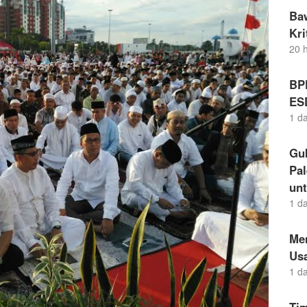
Ba
Kr
20 
BP
ES
1 d
Gu
Pal
un
1 d
Me
Us
1 d