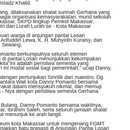
Ustadz Khalid.
ang, dilaksanakan shalat sunnah Gerhana yang
rbagai organisasi kemasyarakatan, murid sekolah
kassar, SKPD lingkup Pemkot Makassar,
ri dan Lurah Lurah se - Kota Makassar
ibuan warga di anjungan pantai Losari
Arifuddin Lewa, K. H. Muhyidin Kuraisy, dan
d Sewang.
omanto berkumpulnya seluruh elemen
ri di pantai Losari menunjukkan kekompakan
kita"Ini adalah peristiwa semesta yang
ini modal sosial bagi pemerintah," ucap Danny.
engan pertunjukan Sinrilik dari maestro, Dg.
 antara Wali kota Danny Pomanto bersama
rakat dalam mensyukuri nikmat, dan memuji
n - Nya dengan peristiwa semesta Gerhana
 Bulang, Danny Pomanto bersama wakilnya,
, Ibrahim Saleh, serta seluruh jamaah shalat
e menunjuk ke arah langit.
 Museum kota Makassar untuk mengenang FGMT
etakkan batu prasasti di Anjungan Pantai Losari