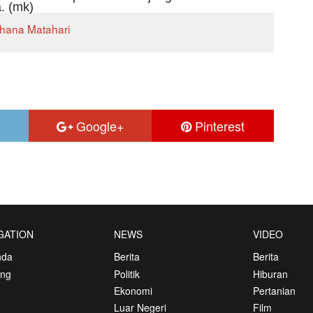
. (mk)
hana Matahari
Google+
Pinterest
GATION
NEWS
VIDEO
nda
Berita
Berita
ang
Politik
Hiburan
Ekonomi
Pertanian
Luar Negeri
Film