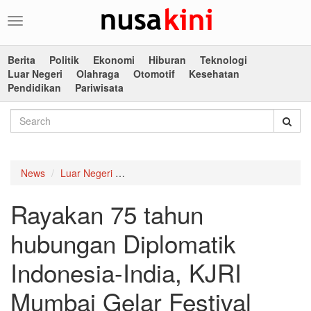
Toggle
navigation
Berita
Politik
Ekonomi
Hiburan
Teknologi
Luar Negeri
Olahraga
Otomotif
Kesehatan
Pendidikan
Pariwisata
News
Luar Negeri
Rayakan 75 tahun hubungan Diplomatik In
Rayakan 75 tahun
hubungan Diplomatik
Indonesia-India, KJRI
Mumbai Gelar Festival