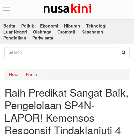
Toggle
navigation
Berita
Politik
Ekonomi
Hiburan
Teknologi
Luar Negeri
Olahraga
Otomotif
Kesehatan
Pendidikan
Pariwisata
News
Berita
Raih Predikat Sangat Baik, Pengelolaan SP4N-
Raih Predikat Sangat Baik,
Pengelolaan SP4N-
LAPOR! Kemensos
Responsif Tindaklanjuti 4