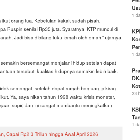
Pe
Us
1 d
 ikut orang tua. Kebetulan kakak sudah pisah.
a Ruspin senilai Rp35 juta. Syaratnya, KTP muncul di
KP
nah. Jadi bisa dibilang tuku lemah oleh omah,” ujarnya,
Kor
Pe
1 d
u semakin bersemangat menjalani hidup setelah dapat
Pr
tuan tersebut, kualitas hidupnya semakin lebih baik.
DKJ
Kot
tidak semangat, setelah dapat rumah bantuan, pikiran
23 
ngikut. Ya, saya nikah tahun 1998 waktu krisis moneter,
jaan sopir, dan ini sangat membantu meningkatkan
KS
Tan
1 d
, Capai Rp2,3 Triliun hingga Awal April 2026