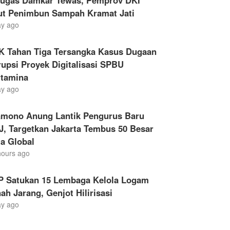
tugas Damkar Tewas, Pemprov DKI
ut Penimbun Sampah Kramat Jati
ay ago
K Tahan Tiga Tersangka Kasus Dugaan
upsi Proyek Digitalisasi SPBU
rtamina
ay ago
amono Anung Lantik Pengurus Baru
, Targetkan Jakarta Tembus 50 Besar
a Global
hours ago
P Satukan 15 Lembaga Kelola Logam
ah Jarang, Genjot Hilirisasi
ay ago