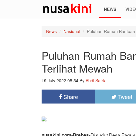
NEWS
VIDE
News
Nasional
Puluhan Rumah Bantuan G
Puluhan Rumah Bant
Terlihat Mewah
19 July 2022 05:54
By
Abdi Satria
Share
Tweet
Di sudut Desa Paguy
nusakini.com-Brebes-