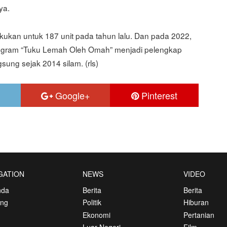
ya.
akukan untuk 187 unit pada tahun lalu. Dan pada 2022,
rogram “Tuku Lemah Oleh Omah” menjadi pelengkap
ung sejak 2014 silam. (rls)
Google+
Pinterest
GATION
NEWS
VIDEO
nda
Berita
Berita
ang
Politik
Hiburan
Ekonomi
Pertanian
Luar Negeri
Film