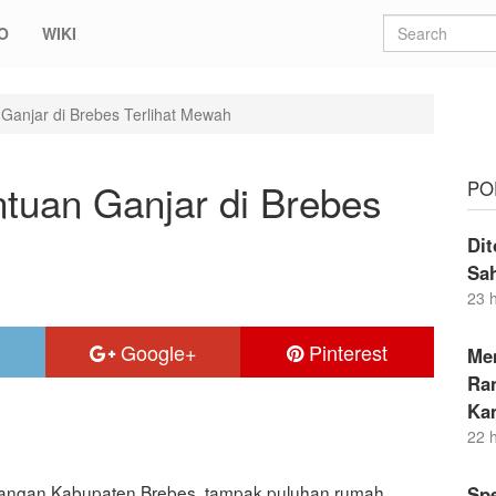
O
WIKI
anjar di Brebes Terlihat Mewah
uan Ganjar di Brebes
PO
Dit
Sa
23 
Google+
Pinterest
Me
Ran
Ka
22 
angan Kabupaten Brebes, tampak puluhan rumah
Sp