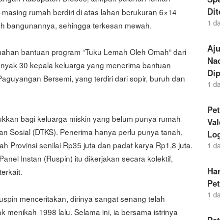
Di
-masing rumah berdiri di atas lahan berukuran 6×14
1 d
ah bangunannya, sehingga terkesan mewah.
Aj
mahan bantuan program “Tuku Lemah Oleh Omah” dari
Nad
anyak 30 kepala keluarga yang menerima bantuan
Dip
aguyangan Bersemi, yang terdiri dari sopir, buruh dan
1 d
Pet
kkan bagi keluarga miskin yang belum punya rumah
Va
n Sosial (DTKS). Penerima hanya perlu punya tanah,
Lo
h Provinsi senilai Rp35 juta dan padat karya Rp1,8 juta.
1 d
l Instan (Ruspin) itu dikerjakan secara kolektif,
Ha
erkait.
Pe
1 d
spin menceritakan, dirinya sangat senang telah
k menikah 1998 lalu. Selama ini, ia bersama istrinya