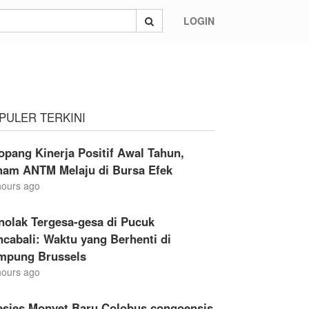
LOGIN
PULER TERKINI
opang Kinerja Positif Awal Tahun,
ham ANTM Melaju di Bursa Efek
hours ago
nolak Tergesa-gesa di Pucuk
cabali: Waktu yang Berhenti di
mpung Brussels
hours ago
esies Monyet Baru Colobus congoensis