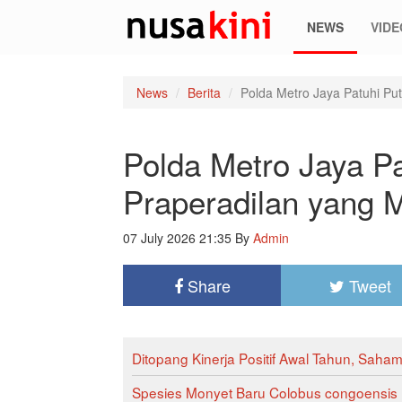
NEWS
VIDE
News
Berita
Polda Metro Jaya Patuhi P
Polda Metro Jaya P
Praperadilan yang
07 July 2026 21:35
By
Admin
Share
Tweet
Ditopang Kinerja Positif Awal Tahun, Saha
Spesies Monyet Baru Colobus congoensis