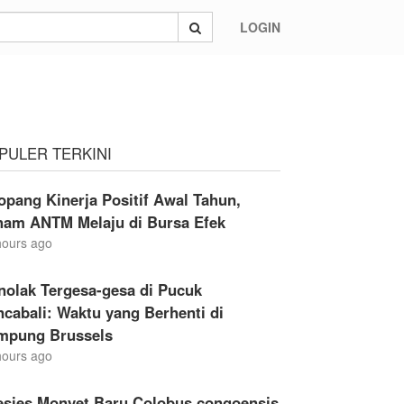
LOGIN
PULER TERKINI
opang Kinerja Positif Awal Tahun,
ham ANTM Melaju di Bursa Efek
hours ago
nolak Tergesa-gesa di Pucuk
cabali: Waktu yang Berhenti di
mpung Brussels
hours ago
esies Monyet Baru Colobus congoensis