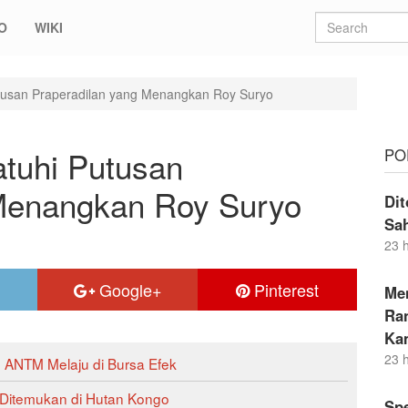
O
WIKI
utusan Praperadilan yang Menangkan Roy Suryo
atuhi Putusan
PO
 Menangkan Roy Suryo
Dit
Sa
23 
Google+
Pinterest
Me
Ran
Ka
23 
m ANTM Melaju di Bursa Efek
 Ditemukan di Hutan Kongo
Sp