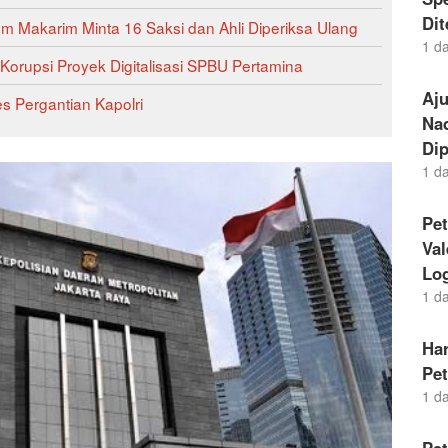
Di
 Makarim Minta 16 Saksi dan Ahli Diperiksa Ulang
1 d
orupsi Proyek Digitalisasi SPBU Pertamina
Aj
s Pergantian Kapolri
Nad
Dip
1 d
Pet
Va
Lo
1 d
Ha
Pe
1 d