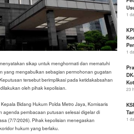
Pe
Us
1 d
KP
Kor
Pe
1 d
 menyatakan sikap untuk menghormati dan mematuhi
Pr
tan yang mengabulkan sebagian permohonan gugatan
DKJ
 Keputusan tersebut berimplikasi pada ketidakabsahan
Kot
lakukan oleh pihak kepolisian.
23 
h Kepala Bidang Hukum Polda Metro Jaya, Komisaris
KS
Tan
an agenda pembacaan putusan selesai digelar di
1 d
asa (7/7/2026). Pihak kepolisian menegaskan
koridor hukum yang berlaku.