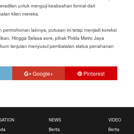
adilan untuk menguji keabsahan formal dari
alan klien mereka.
permohonan lainnya, putusan ini tetap menjadi koreksi
idikan. Hingga Selasa sore, pihak Polda Metro Jaya
ukum lanjutan menyusul pembatalan status penahanan
Google+
Pinterest
GATION
NEWS
VIDEO
nda
Berita
Berita