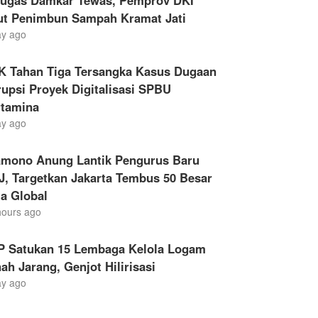
tugas Damkar Tewas, Pemprov DKI
ut Penimbun Sampah Kramat Jati
ay ago
K Tahan Tiga Tersangka Kasus Dugaan
upsi Proyek Digitalisasi SPBU
rtamina
ay ago
amono Anung Lantik Pengurus Baru
, Targetkan Jakarta Tembus 50 Besar
a Global
hours ago
P Satukan 15 Lembaga Kelola Logam
ah Jarang, Genjot Hilirisasi
ay ago