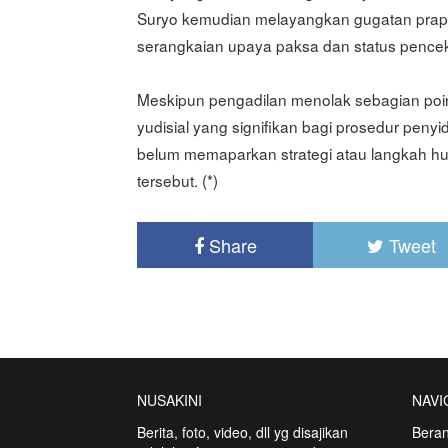
Suryo kemudian melayangkan gugatan praper
serangkaian upaya paksa dan status pencek
Meskipun pengadilan menolak sebagian poin 
yudisial yang signifikan bagi prosedur peny
belum memaparkan strategi atau langkah h
tersebut. (*)
Share
Tweet
NUSAKINI
NAVI
Berita, foto, video, dll yg disajikan
Bera