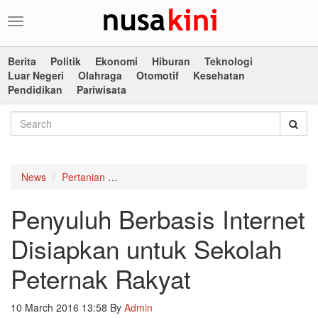
Toggle
navigation
Berita
Politik
Ekonomi
Hiburan
Teknologi
Luar Negeri
Olahraga
Otomotif
Kesehatan
Pendidikan
Pariwisata
News
Pertanian
Penyuluh Berbasis Internet Disiapkan untu
Penyuluh Berbasis Internet
Disiapkan untuk Sekolah
Peternak Rakyat
10 March 2016 13:58
By
Admin