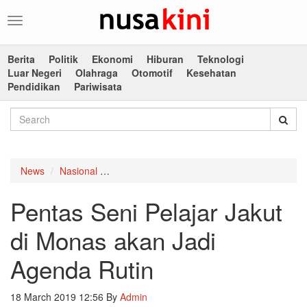
Toggle
navigation
Berita
Politik
Ekonomi
Hiburan
Teknologi
Luar Negeri
Olahraga
Otomotif
Kesehatan
Pendidikan
Pariwisata
News
Nasional
Pentas Seni Pelajar Jakut di Monas akan Ja
Pentas Seni Pelajar Jakut
di Monas akan Jadi
Agenda Rutin
18 March 2019 12:56
By
Admin