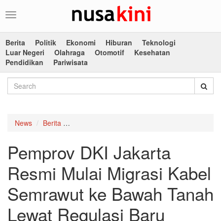
Toggle
navigation
Berita
Politik
Ekonomi
Hiburan
Teknologi
Luar Negeri
Olahraga
Otomotif
Kesehatan
Pendidikan
Pariwisata
News
Berita
Pemprov DKI Jakarta Resmi Mulai Migrasi Kab
Pemprov DKI Jakarta
Resmi Mulai Migrasi Kabel
Semrawut ke Bawah Tanah
Lewat Regulasi Baru