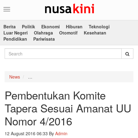
Toggle
navigation
Berita
Politik
Ekonomi
Hiburan
Teknologi
Luar Negeri
Olahraga
Otomotif
Kesehatan
Pendidikan
Pariwisata
News
Pembentukan Komite Tapera Sesuai Amanat UU Nom
Pembentukan Komite
Tapera Sesuai Amanat UU
Nomor 4/2016
12 August 2016 06:33
By
Admin