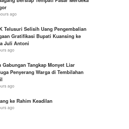
dagang Bersiap Tempati Pasar Merdeka
gor
hours ago
K Telusuri Selisih Uang Pengembalian
aan Gratifikasi Bupati Kuansing ke
a Juli Antoni
ours ago
m Gabungan Tangkap Monyet Liar
duga Penyerang Warga di Tembilahan
il
ours ago
lang ke Rahim Keadilan
ours ago