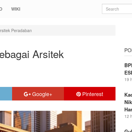
O
WIKI
rsitek Peradaban
ebagai Arsitek
PO
BP
ES
19 
Google+
Pinterest
Ka
Nik
Ha
12 
Gu