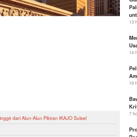
Pal
un
13 
Me
Us
14 
Pel
Am
19 
Ba
Kr
7 h
nggir dari Alun-Alun Pikiran IKAJO Sulsel
Pro