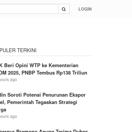
LOGIN
PULER TERKINI
K Beri Opini WTP ke Kementerian
DM 2025, PNBP Tembus Rp138 Triliun
hours ago
din Soroti Potensi Penurunan Ekspor
el, Pemerintah Tegaskan Strategi
rga
hours ago
bernur Pramono Anung Terima Dubes