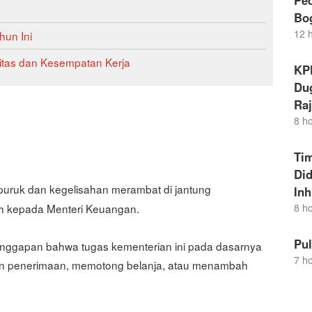
Pe
Bo
12 
hun Ini
litas dan Kesempatan Kerja
KP
Dug
Raj
8 h
Ti
Di
rpuruk dan kegelisahan merambat di jantung
Inh
8 h
ah kepada Menteri Keuangan.
Pu
nggapan bahwa tugas kementerian ini pada dasarnya
7 h
kan penerimaan, memotong belanja, atau menambah