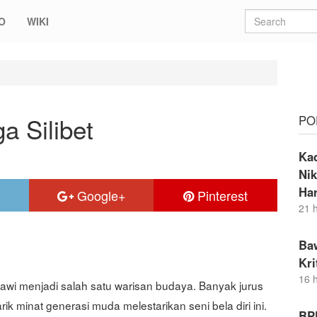
O
WIKI
ga Silibet
PO
Ka
Nik
Ha
Google+
Pinterest
21 
Ba
Kr
16 
Betawi menjadi salah satu warisan budaya. Banyak jurus
ik minat generasi muda melestarikan seni bela diri ini.
BP