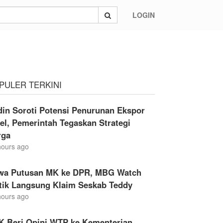
LOGIN
PULER TERKINI
din Soroti Potensi Penurunan Ekspor
el, Pemerintah Tegaskan Strategi
rga
hours ago
wa Putusan MK ke DPR, MBG Watch
itik Langsung Klaim Seskab Teddy
hours ago
K Beri Opini WTP ke Kementerian