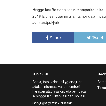
Hingga kini Ramdani terus memperkenalkan s
2018 lalu, sanggar ini telah tampil dalam pa
Jerman.(pr/kj/al)
Share
Tweet
NUSAKINI
NAVI
Berita, foto, video, dll yg disajikan
Bera
adalah informasi yang memberi
Tent
harapan atau asa kepada pembaca
sehingga lahir inspirasi dan inovasi.
Copyright @ 2017 Nusakini