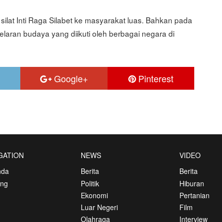
ilat Inti Raga Silabet ke masyarakat luas. Bahkan pada
gelaran budaya yang diikuti oleh berbagai negara di
Google+
Pinterest
GATION
NEWS
VIDEO
nda
Berita
Berita
ang
Politik
Hiburan
Ekonomi
Pertanian
Luar Negeri
Film
Olahraga
Interview