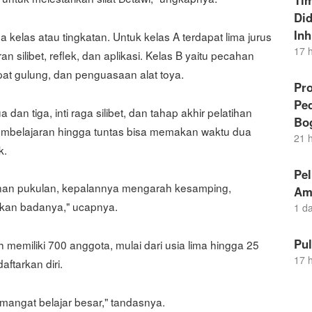
Ti
Di
Inh
 tiga kelas atau tingkatan. Untuk kelas A terdapat lima jurus
17 
n silibet, reflek, dan aplikasi. Kelas B yaitu pecahan
lipat gulung, dan penguasaan alat toya.
Pro
Pe
 dan tiga, inti raga silibet, dan tahap akhir pelatihan
Bo
embelajaran hingga tuntas bisa memakan waktu dua
21 
k.
Pel
rmainan pukulan, kepalannya mengarah kesamping,
Am
rakan badanya," ucapnya.
1 d
Pu
h memiliki 700 anggota, mulai dari usia lima hingga 25
17 
ftarkan diri.
emangat belajar besar," tandasnya.