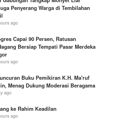
m Gabungan Tangkap Monyet Liar
duga Penyerang Warga di Tembilahan
il
hours ago
gres Capai 90 Persen, Ratusan
dagang Bersiap Tempati Pasar Merdeka
gor
hours ago
uncuran Buku Pemikiran K.H. Ma'ruf
in, Menag Dukung Moderasi Beragama
ay ago
lang ke Rahim Keadilan
hours ago