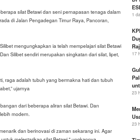
ES
eberapa silat Betawi dan seni pernapasan tenaga dalam
1 d
 berada di Jalan Pengadegan Timur Raya, Pancoran,
KP
Dug
 Silibet mengungkapkan ia telah mempelajari silat Betawi
Raj
17 
n Silibet sendiri merupakan singkatan dari silat, lipet,
Gu
Pal
h hati, raga adalah tubuh yang bermakna hati dan tubuh
un
abet,” ujarnya
23 
ngan dari beberapa aliran silat Betawi. Dan
Me
 lebih modern.
Us
23 
enarik dan berinovasi di zaman sekarang ini. Agar
ntuk melestarikan silat Betawi," ungkapnya.