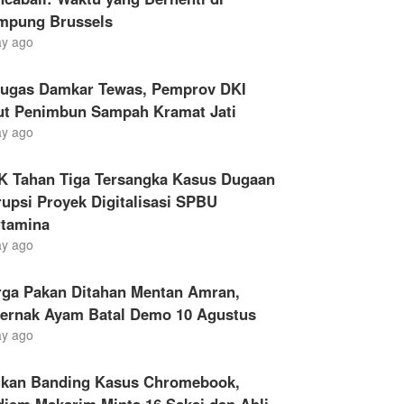
mpung Brussels
ay ago
tugas Damkar Tewas, Pemprov DKI
ut Penimbun Sampah Kramat Jati
ay ago
K Tahan Tiga Tersangka Kasus Dugaan
upsi Proyek Digitalisasi SPBU
rtamina
ay ago
rga Pakan Ditahan Mentan Amran,
ternak Ayam Batal Demo 10 Agustus
ay ago
ukan Banding Kasus Chromebook,