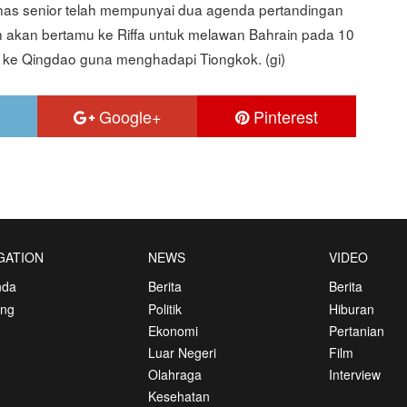
imnas senior telah mempunyai dua agenda pertandingan
h akan bertamu ke Riffa untuk melawan Bahrain pada 10
g ke Qingdao guna menghadapi Tiongkok. (gi)
Google+
Pinterest
GATION
NEWS
VIDEO
nda
Berita
Berita
ang
Politik
Hiburan
Ekonomi
Pertanian
Luar Negeri
Film
Olahraga
Interview
Kesehatan