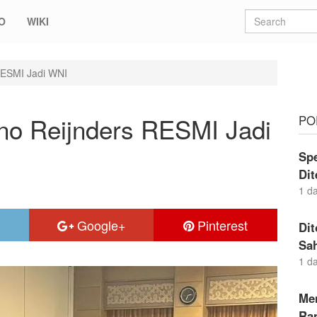
O
WIKI
 RESMI Jadi WNI
ano Reijnders RESMI Jadi
PO
Sp
Di
1 d
Google+
Pinterest
Dit
Sa
1 d
Me
Ran