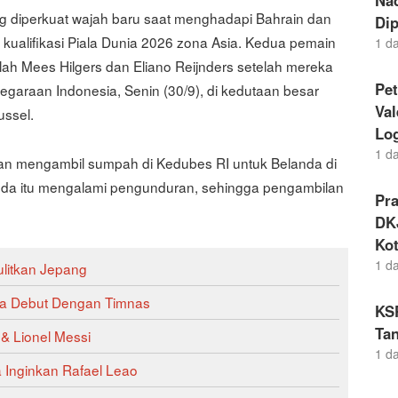
Nad
g diperkuat wajah baru saat menghadapi Bahrain dan
Dip
 kualifikasi Piala Dunia 2026 zona Asia. Kedua pemain
1 d
ah Mees Hilgers dan Eliano Reijnders setelah mereka
Pet
garaan Indonesia, Senin (30/9), di kedutaan besar
Va
ussel.
Lo
1 d
kan mengambil sumpah di Kedubes RI untuk Belanda di
a itu mengalami pengunduran, sehingga pengambilan
Pr
DKJ
Kot
1 d
ulitkan Jepang
ya Debut Dengan Timnas
KS
Tan
 & Lionel Messi
1 d
 Inginkan Rafael Leao