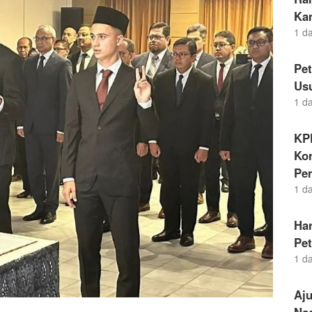
Ka
1 d
Pe
Us
1 d
KP
Kor
Pe
1 d
Ha
Pe
1 d
Aj