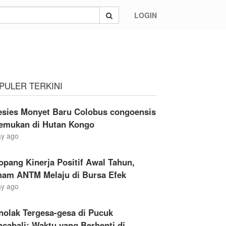
LOGIN
PULER TERKINI
esies Monyet Baru Colobus congoensis
temukan di Hutan Kongo
ay ago
opang Kinerja Positif Awal Tahun,
ham ANTM Melaju di Bursa Efek
ay ago
nolak Tergesa-gesa di Pucuk
cabali: Waktu yang Berhenti di