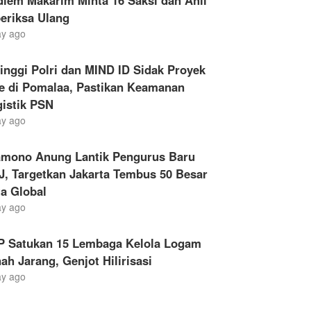
iem Makarim Minta 16 Saksi dan Ahli
eriksa Ulang
ay ago
inggi Polri dan MIND ID Sidak Proyek
le di Pomalaa, Pastikan Keamanan
gistik PSN
ay ago
amono Anung Lantik Pengurus Baru
, Targetkan Jakarta Tembus 50 Besar
a Global
ay ago
P Satukan 15 Lembaga Kelola Logam
ah Jarang, Genjot Hilirisasi
ay ago