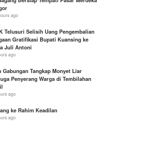
dagang Bersiap Tempati Pasar Merdeka
gor
hours ago
K Telusuri Selisih Uang Pengembalian
aan Gratifikasi Bupati Kuansing ke
a Juli Antoni
ours ago
m Gabungan Tangkap Monyet Liar
duga Penyerang Warga di Tembilahan
il
ours ago
lang ke Rahim Keadilan
ours ago