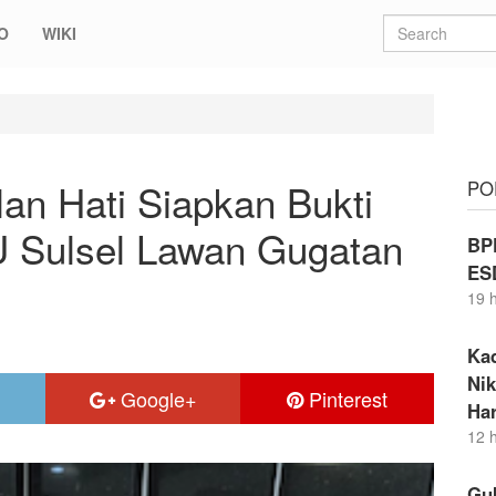
O
WIKI
Siapkan Bukti Akurat Back-up KPU Sulsel Lawan Gugatan Danny-Azha
n Hati Siapkan Bukti
PO
U Sulsel Lawan Gugatan
BP
ES
19 
Ka
Nik
Google+
Pinterest
Ha
12 
Gu