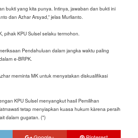
n bukti yang kita punya. Intinya, jawaban dan bukti ini
 dan Azhar Arsyad,” jelas Murlianto.
K, pihak KPU Sulsel selaku termohon.
meriksaan Pendahuluan dalam jangka waktu paling
t dalam e-BRPK.
har meminta MK untuk menyatakan diskualifikasi
ngan KPU Sulsel menyangkut hasil Pemilihan
Fatmawati tetap menyiapkan kuasa hukum kàrena peraih
it dalam gugatan. (*)
Google+
Pinterest