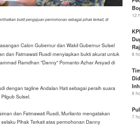
Pe
Bo
12 
lihatkan bukti pengajuan permohonan sebagai pihak terkait, di
KP
Dug
angan Calon Gubernur dan Wakil Gubernur Sulsel
Raj
man dan Fatmawati Rusdi menyiapkan bukti akurat untuk
8 h
mmad Ramdhan "Danny" Pomanto-Azhar Arsyad di
Ti
Di
Inh
i dengan tagline Andalan Hati sebagai peraih suara
8 h
 Pilgub Sulsel.
Pu
iman dan Fatmawati Rusdi, Murlianto mengatakan
7 h
 selaku Pihak Terkait atas permohonan Danny