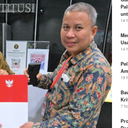
Pal
un
14 
Me
Us
14 
Pel
Am
19 
Ba
Kr
7 h
Pro