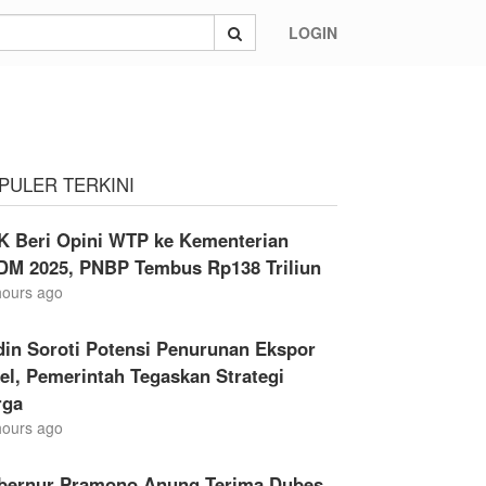
LOGIN
r di MK
PULER TERKINI
K Beri Opini WTP ke Kementerian
DM 2025, PNBP Tembus Rp138 Triliun
hours ago
din Soroti Potensi Penurunan Ekspor
el, Pemerintah Tegaskan Strategi
rga
hours ago
bernur Pramono Anung Terima Dubes