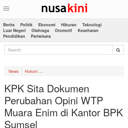
Toggle
navigation
Berita
Politik
Ekonomi
Hiburan
Teknologi
Luar Negeri
Olahraga
Otomotif
Kesehatan
Pendidikan
Pariwisata
News
Hukum
KPK Sita Dokumen Perubahan Opini WTP Mua
KPK Sita Dokumen
Perubahan Opini WTP
Muara Enim di Kantor BPK
Sumsel