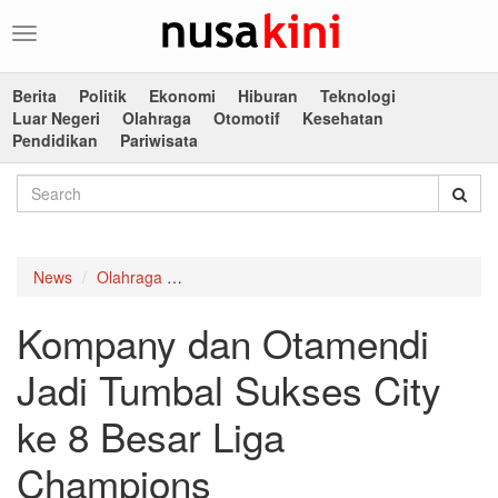
Toggle
navigation
Berita
Politik
Ekonomi
Hiburan
Teknologi
Luar Negeri
Olahraga
Otomotif
Kesehatan
Pendidikan
Pariwisata
News
Olahraga
Kompany dan Otamendi Jadi Tumbal Sukses
Kompany dan Otamendi
Jadi Tumbal Sukses City
ke 8 Besar Liga
Champions