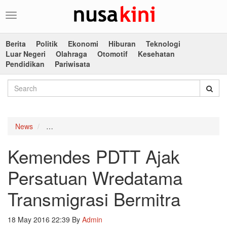
Toggle
navigation
Berita
Politik
Ekonomi
Hiburan
Teknologi
Luar Negeri
Olahraga
Otomotif
Kesehatan
Pendidikan
Pariwisata
News
Kemendes PDTT Ajak Persatuan Wredatama Transmig
Kemendes PDTT Ajak
Persatuan Wredatama
Transmigrasi Bermitra
18 May 2016 22:39
By
Admin