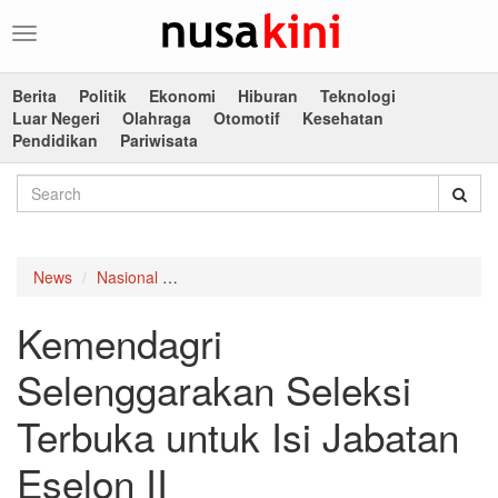
Toggle
navigation
Berita
Politik
Ekonomi
Hiburan
Teknologi
Luar Negeri
Olahraga
Otomotif
Kesehatan
Pendidikan
Pariwisata
News
Nasional
Kemendagri Selenggarakan Seleksi Terbuka u
Kemendagri
Selenggarakan Seleksi
Terbuka untuk Isi Jabatan
Eselon II