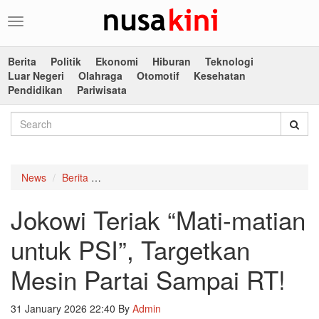
Toggle
navigation
Berita
Politik
Ekonomi
Hiburan
Teknologi
Luar Negeri
Olahraga
Otomotif
Kesehatan
Pendidikan
Pariwisata
News
Berita
Jokowi Teriak “Mati-matian untuk PSI”, Target
Jokowi Teriak “Mati-matian
untuk PSI”, Targetkan
Mesin Partai Sampai RT!
31 January 2026 22:40
By
Admin