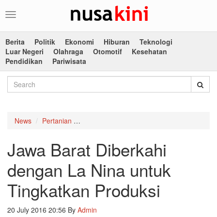
Toggle
navigation
Berita
Politik
Ekonomi
Hiburan
Teknologi
Luar Negeri
Olahraga
Otomotif
Kesehatan
Pendidikan
Pariwisata
News
Pertanian
Jawa Barat Diberkahi dengan La Nina untuk
Jawa Barat Diberkahi
dengan La Nina untuk
Tingkatkan Produksi
20 July 2016 20:56
By
Admin