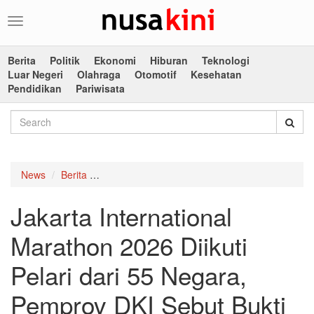
Toggle
navigation
Berita
Politik
Ekonomi
Hiburan
Teknologi
Luar Negeri
Olahraga
Otomotif
Kesehatan
Pendidikan
Pariwisata
News
Berita
Jakarta International Marathon 2026 Diikuti Pe
Jakarta International
Marathon 2026 Diikuti
Pelari dari 55 Negara,
Pemprov DKI Sebut Bukti