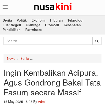
Toggle
navigation
Berita
Politik
Ekonomi
Hiburan
Teknologi
Luar Negeri
Olahraga
Otomotif
Kesehatan
Pendidikan
Pariwisata
News
Berita
Ingin Kembalikan Adipura, Agus Gondrong Bak
Ingin Kembalikan Adipura,
Agus Gondrong Bakal Tata
Fasum secara Massif
15 May 2025 18:03
By
Admin