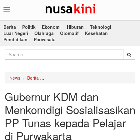
Toggle
navigation
Berita
Politik
Ekonomi
Hiburan
Teknologi
Luar Negeri
Olahraga
Otomotif
Kesehatan
Pendidikan
Pariwisata
News
Berita
Gubernur KDM dan Menkomdigi Sosialisasikan 
Gubernur KDM dan
Menkomdigi Sosialisasikan
PP Tunas kepada Pelajar
di Purwakarta