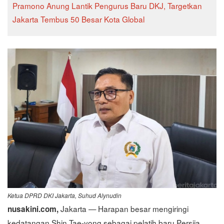
Pramono Anung Lantik Pengurus Baru DKJ, Targetkan
Jakarta Tembus 50 Besar Kota Global
Ketua DPRD DKI Jakarta, Suhud Alynudin
Jakarta — Harapan besar mengiringi
nusakini.com,
kedatangan Shin Tae-yong sebagai pelatih baru Persija