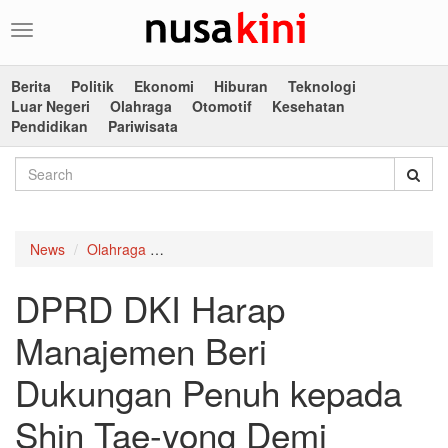
Toggle
navigation
Berita
Politik
Ekonomi
Hiburan
Teknologi
Luar Negeri
Olahraga
Otomotif
Kesehatan
Pendidikan
Pariwisata
News
Olahraga
DPRD DKI Harap Manajemen Beri Dukungan 
DPRD DKI Harap
Manajemen Beri
Dukungan Penuh kepada
Shin Tae-yong Demi