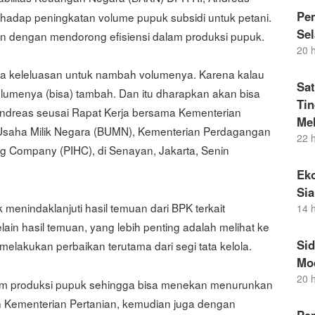
Pem
adap peningkatan volume pupuk subsidi untuk petani.
Sel
an dengan mendorong efisiensi dalam produksi pupuk.
20 
punya keleluasan untuk nambah volumenya. Karena kalau
Sat
lumenya (bisa) tambah. Dan itu dharapkan akan bisa
Ti
ndreas seusai Rapat Kerja bersama Kementerian
Me
Usaha Milik Negara (BUMN), Kementerian Perdagangan
22 
 Company (PIHC), di Senayan, Jakarta, Senin
Eko
Si
 menindaklanjuti hasil temuan dari BPK terkait
14 
ain hasil temuan, yang lebih penting adalah melihat ke
Si
elakukan perbaikan terutama dari segi tata kelola.
Mo
20 
alam produksi pupuk sehingga bisa menekan menurunkan
an Kementerian Pertanian, kemudian juga dengan