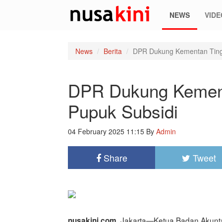
NEWS
VIDE
News
Berita
DPR Dukung Kementan Ting
DPR Dukung Kement
Pupuk Subsidi
04 February 2025 11:15
By
Admin
Share
Tweet
Jakarta—Ketua Badan Akunta
nusakini.com,