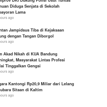
mprov DKI Dukung Polisi Usut Tuntas
muan Diduga Senjata di Sekolah
bayoran Lama
hours ago
ntan Jampidsus Tiba di Kejaksaan
ung dengan Tangan Diborgol
hours ago
en Akad Nikah di KUA Bandung
ingkat, Masyarakat Lintas Profesi
ai Tinggalkan Gengsi
hours ago
ara Kantongi Rp20,9 Miliar dari Lelang
ubara Sitaan di Kaltim
hours ago