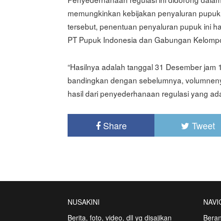
memungkinkan kebijakan penyaluran pupuk su
tersebut, penentuan penyaluran pupuk ini ha
PT Pupuk Indonesia dan Gabungan Kelompok
“Hasilnya adalah tanggal 31 Desember jam 12
bandingkan dengan sebelumnya, volumnenya 300
hasil dari penyederhanaan regulasi yang ada
Share
Tweet
NUSAKINI
NAVI
Berita, foto, video, dll yg disajikan
Bera