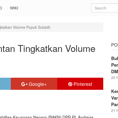
O
WIKI
katkan Volume Pupuk Subsidi
an Tingkatkan Volume
PO
Buk
Per
DM
20 
Google+
Pinterest
Kem
Va
Pa
21 
bilitas Keuangan Negara (BAKN) DPR RI, Andreas