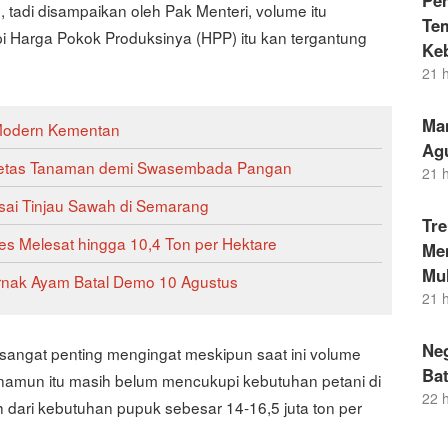
Pe
 tadi disampaikan oleh Pak Menteri, volume itu
Te
pi Harga Pokok Produksinya (HPP) itu kan tergantung
Ke
21 
Ma
 Modern Kementan
Ag
arietas Tanaman demi Swasembada Pangan
21 
sai Tinjau Sawah di Semarang
Tr
es Melesat hingga 10,4 Ton per Hektare
Men
Mul
rnak Ayam Batal Demo 10 Agustus
21 
Neg
 sangat penting mengingat meskipun saat ini volume
Bat
 namun itu masih belum mencukupi kebutuhan petani di
22 
h dari kebutuhan pupuk sebesar 14-16,5 juta ton per