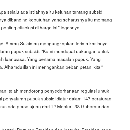
a selalu ada istilahnya itu keluhan tentang subsidi
enya dibanding kebutuhan yang seharusnya itu memang
penting efiseinsi di harga ini,” tegasnya.
Andi Amran Sulaiman mengungkapkan terima kasihnya
uran pupuk subsidi. “Kami mendapat dukungan untuk
ih luar biasa. Yang pertama masalah pupuk. Yang
Alhamdulillah ini meringankan beban petani kita,”
ran, telah mendorong penyederhanaan regulasi untuk
penyaluran pupuk subsidi diatur dalam 147 peraturan.
arus ada persetujuan dari 12 Menteri, 38 Gubernur dan
 bentuk Perturan Presiden dan Instruksi Presiden yang