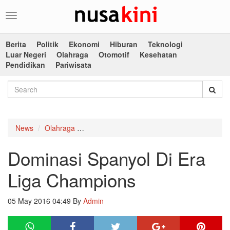
Toggle
navigation
Berita
Politik
Ekonomi
Hiburan
Teknologi
Luar Negeri
Olahraga
Otomotif
Kesehatan
Pendidikan
Pariwisata
News
Olahraga
Dominasi Spanyol Di Era Liga Champions
Dominasi Spanyol Di Era
Liga Champions
05 May 2016 04:49
By
Admin