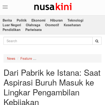
Toggle
navigation
Berita
Politik
Ekonomi
Hiburan
Teknologi
Luar Negeri
Olahraga
Otomotif
Kesehatan
Pendidikan
Pariwisata
News
Feature
Dari Pabrik ke Istana: Saat Aspirasi Buruh 
Dari Pabrik ke Istana: Saat
Aspirasi Buruh Masuk ke
Lingkar Pengambilan
Kebijakan