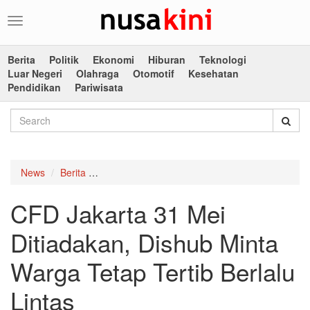
Toggle
navigation
Berita
Politik
Ekonomi
Hiburan
Teknologi
Luar Negeri
Olahraga
Otomotif
Kesehatan
Pendidikan
Pariwisata
News
Berita
CFD Jakarta 31 Mei Ditiadakan, Dishub Minta Wa
CFD Jakarta 31 Mei
Ditiadakan, Dishub Minta
Warga Tetap Tertib Berlalu
Lintas