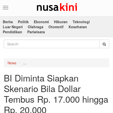
Toggle
navigation
Berita
Politik
Ekonomi
Hiburan
Teknologi
Luar Negeri
Olahraga
Otomotif
Kesehatan
Pendidikan
Pariwisata
News
BI Diminta Siapkan Skenario Bila Dollar Tembus Rp. 
BI Diminta Siapkan
Skenario Bila Dollar
Tembus Rp. 17.000 hingga
Rp. 20.000