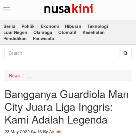
Toggle
navigation
Berita
Politik
Ekonomi
Hiburan
Teknologi
Luar Negeri
Olahraga
Otomotif
Kesehatan
Pendidikan
Pariwisata
News
Bangganya Guardiola Man City Juara Liga Inggris: 
Bangganya Guardiola Man
City Juara Liga Inggris:
Kami Adalah Legenda
23 May 2022 04:16
By
Admin