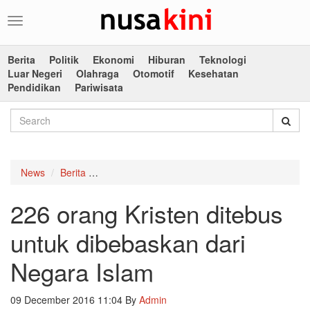
Toggle
navigation
Berita
Politik
Ekonomi
Hiburan
Teknologi
Luar Negeri
Olahraga
Otomotif
Kesehatan
Pendidikan
Pariwisata
News
Berita
226 orang Kristen ditebus untuk dibebaskan da
226 orang Kristen ditebus
untuk dibebaskan dari
Negara Islam
09 December 2016 11:04
By
Admin