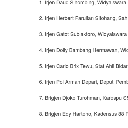
1. Irjen Daud Sihombing, Widyaiswara
2. Irjen Herbert Parulian Sitohang, Sah
3. Irjen Gatot Subiaktoro, Widyaiswar
4. Irjen Dolly Bambang Hermawan, Wi
5. Irjen Carlo Brix Tewu, Staf Ahli Bi
6. Irjen Pol Arman Depari, Deputi Pe
7. Brigjen Djoko Turohman, Karospu S
8. Brigjen Edy Hartono, Kadensus 88 P