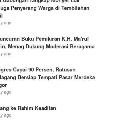
m Gabungan Tangkap Monyet Liar
duga Penyerang Warga di Tembilahan
il
ay ago
uncuran Buku Pemikiran K.H. Ma'ruf
in, Menag Dukung Moderasi Beragama
ay ago
gres Capai 90 Persen, Ratusan
dagang Bersiap Tempati Pasar Merdeka
gor
ay ago
lang ke Rahim Keadilan
ay ago