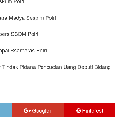
skrim Polri
wara Madya Sespim Polri
lpers SSDM Polri
opal Ssarparas Polri
r Tindak Pidana Pencucian Uang Deputi Bidang
Google+
Pinterest