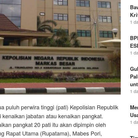
Ba
Kr
1 d
BP
ES
1 d
Gu
Pal
un
1 d
 puluh perwira tinggi (pati) Kepolisian Republik
Me
Us
 kenaikan jabatan atau kenaikan pangkat.
1 d
ikan pangkat 20 pati itu akan dipimpin oleh
uang Rapat Utama (Rupatama), Mabes Pori,