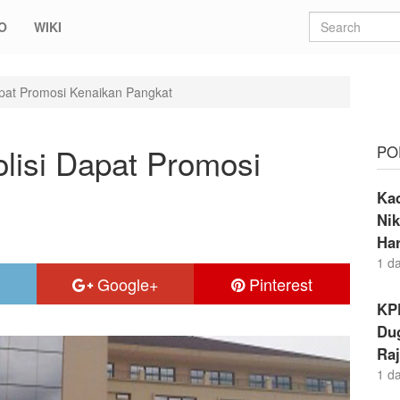
O
WIKI
Dapat Promosi Kenaikan Pangkat
olisi Dapat Promosi
PO
Ka
Nik
Ha
1 d
Google+
Pinterest
KP
Dug
Raj
1 d