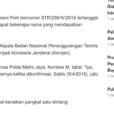
Ti
Di
Inh
 resmi Polri bernomor STR/238/IV/2016 tertanggal
1 d
erdapat beberapa nama yang mendapatkan
Pel
Am
1 d
n, Kepala Badan Nasional Penanggulangan Teroris
jadi Komisaris Jenderal (Komjen).
Pro
Pe
mas Polda Metro Jaya, Kombes M. Iqbal. "Iya,
Bo
jarnya ketika dikonfirmasi, Sabtu (9/4/2016). (ab)
1 d
Pu
1 d
at kenaikan pangkat satu bintang: