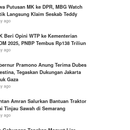
wa Putusan MK ke DPR, MBG Watch
itik Langsung Klaim Seskab Teddy
ay ago
K Beri Opini WTP ke Kementerian
DM 2025, PNBP Tembus Rp138 Triliun
ay ago
bernur Pramono Anung Terima Dubes
estina, Tegaskan Dukungan Jakarta
tuk Gaza
ay ago
ntan Amran Salurkan Bantuan Traktor
ai Tinjau Sawah di Semarang
ay ago